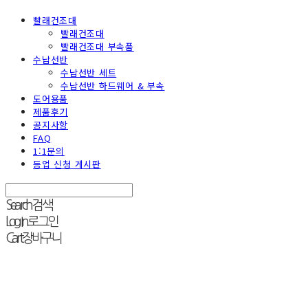
빨래건조대
빨래건조대
빨래건조대 부속품
수납선반
수납선반 세트
수납선반 하드웨어 & 부속
도어용품
제품후기
공지사항
FAQ
1:1문의
등업 신청 게시판
Search
검색
Log In
로그인
Cart
장바구니