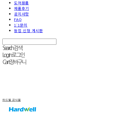
도어용품
제품후기
공지사항
FAQ
1:1문의
등업 신청 게시판
Search
검색
Log In
로그인
Cart
장바구니
하드웰 공식몰