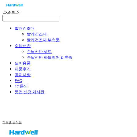
LOG IN
로그인
빨래건조대
빨래건조대
빨래건조대 부속품
수납선반
수납선반 세트
수납선반 하드웨어 & 부속
도어용품
제품후기
공지사항
FAQ
1:1문의
등업 신청 게시판
하드웰 공식몰