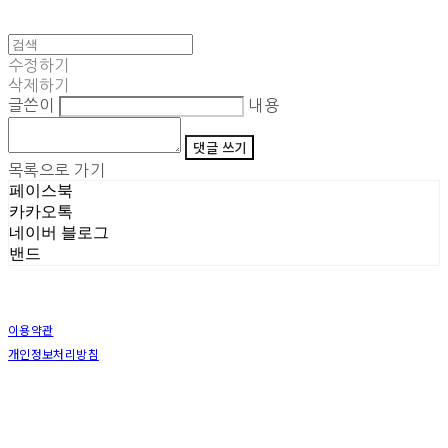
수정하기
삭제하기
글쓴이
내용
댓글 쓰기
목록으로 가기
페이스북
카카오톡
네이버 블로그
밴드
이용약관
개인정보처리방침
사업자정보확인
상호: (주)삼덕기업 | 대표: 최우석 | 개인정보관리책임자: 김동빈 | 전화: 1599-8799 | 이메일:
hardwell2@naver.com