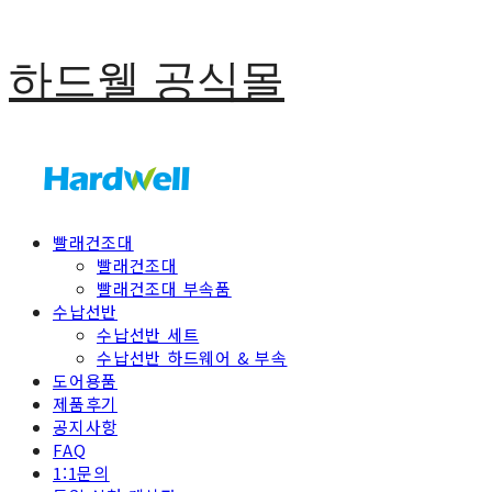
하드웰 공식몰
빨래건조대
빨래건조대
빨래건조대 부속품
수납선반
수납선반 세트
수납선반 하드웨어 & 부속
도어용품
제품후기
공지사항
FAQ
1:1문의