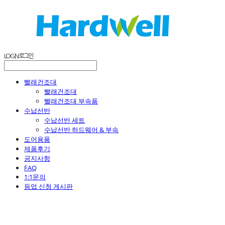
LOG IN
로그인
빨래건조대
빨래건조대
빨래건조대 부속품
수납선반
수납선반 세트
수납선반 하드웨어 & 부속
도어용품
제품후기
공지사항
FAQ
1:1문의
등업 신청 게시판