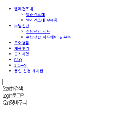
빨래건조대
빨래건조대
빨래건조대 부속품
수납선반
수납선반 세트
수납선반 하드웨어 & 부속
도어용품
제품후기
공지사항
FAQ
1:1문의
등업 신청 게시판
Search
검색
Log In
로그인
Cart
장바구니