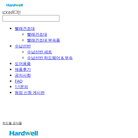
LOG IN
로그인
빨래건조대
빨래건조대
빨래건조대 부속품
수납선반
수납선반 세트
수납선반 하드웨어 & 부속
도어용품
제품후기
공지사항
FAQ
1:1문의
등업 신청 게시판
하드웰 공식몰