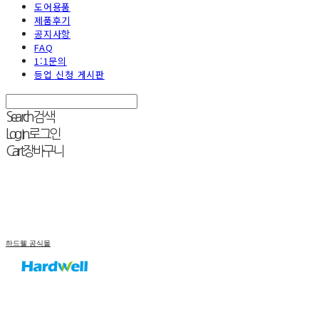
도어용품
제품후기
공지사항
FAQ
1:1문의
등업 신청 게시판
Search
검색
Log In
로그인
Cart
장바구니
하드웰 공식몰