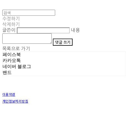
수정하기
삭제하기
글쓴이
내용
댓글 쓰기
목록으로 가기
페이스북
카카오톡
네이버 블로그
밴드
이용약관
개인정보처리방침
사업자정보확인
상호: (주)삼덕기업 | 대표: 최우석 | 개인정보관리책임자: 김동빈 | 전화: 1599-8799 | 이메일:
hardwell2@naver.com