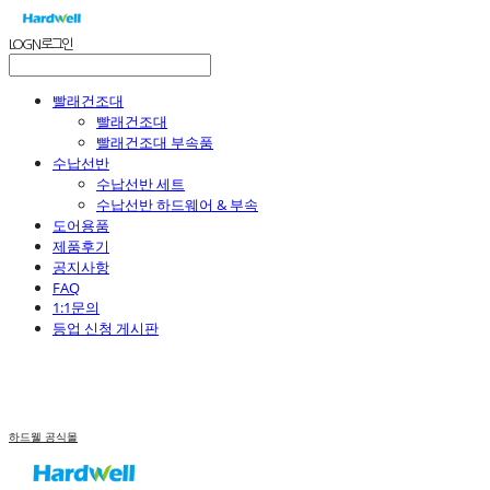
LOG IN
로그인
빨래건조대
빨래건조대
빨래건조대 부속품
수납선반
수납선반 세트
수납선반 하드웨어 & 부속
도어용품
제품후기
공지사항
FAQ
1:1문의
등업 신청 게시판
하드웰 공식몰