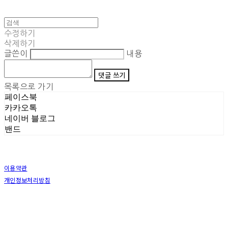
수정하기
삭제하기
글쓴이
내용
댓글 쓰기
목록으로 가기
페이스북
카카오톡
네이버 블로그
밴드
이용약관
개인정보처리방침
사업자정보확인
상호: (주)삼덕기업 | 대표: 최우석 | 개인정보관리책임자: 김동빈 | 전화: 1599-8799 | 이메일:
hardwell2@naver.com