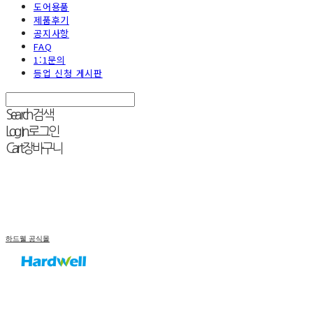
도어용품
제품후기
공지사항
FAQ
1:1문의
등업 신청 게시판
Search
검색
Log In
로그인
Cart
장바구니
하드웰 공식몰