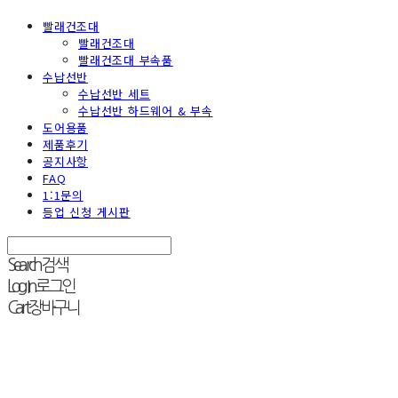
빨래건조대
빨래건조대
빨래건조대 부속품
수납선반
수납선반 세트
수납선반 하드웨어 & 부속
도어용품
제품후기
공지사항
FAQ
1:1문의
등업 신청 게시판
Search
검색
Log In
로그인
Cart
장바구니