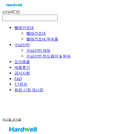
LOG IN
로그인
빨래건조대
빨래건조대
빨래건조대 부속품
수납선반
수납선반 세트
수납선반 하드웨어 & 부속
도어용품
제품후기
공지사항
FAQ
1:1문의
등업 신청 게시판
하드웰 공식몰