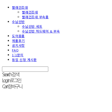
빨래건조대
빨래건조대
빨래건조대 부속품
수납선반
수납선반 세트
수납선반 하드웨어 & 부속
도어용품
제품후기
공지사항
FAQ
1:1문의
등업 신청 게시판
Search
검색
Log In
로그인
Cart
장바구니