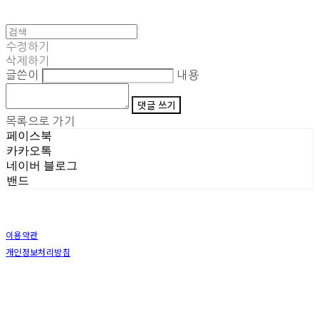
수정하기
삭제하기
글쓴이
내용
댓글 쓰기
목록으로 가기
페이스북
카카오톡
네이버 블로그
밴드
이용약관
개인정보처리방침
사업자정보확인
상호: (주)삼덕기업 | 대표: 최우석 | 개인정보관리책임자: 김동빈 | 전화: 1599-8799 | 이메일:
hardwell2@naver.com