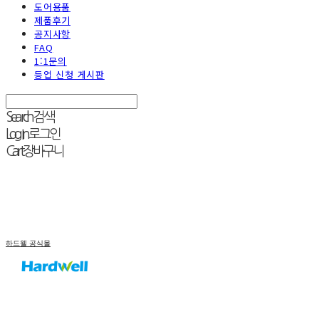
도어용품
제품후기
공지사항
FAQ
1:1문의
등업 신청 게시판
Search
검색
Log In
로그인
Cart
장바구니
하드웰 공식몰