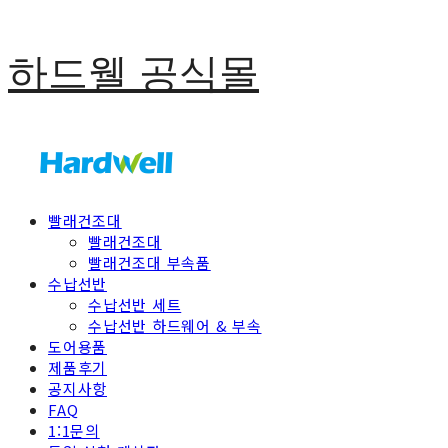
하드웰 공식몰
빨래건조대
빨래건조대
빨래건조대 부속품
수납선반
수납선반 세트
수납선반 하드웨어 & 부속
도어용품
제품후기
공지사항
FAQ
1:1문의