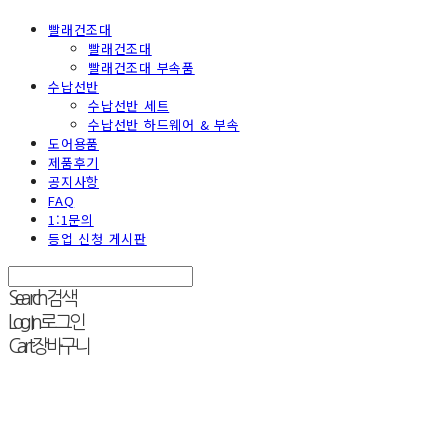
빨래건조대
빨래건조대
빨래건조대 부속품
수납선반
수납선반 세트
수납선반 하드웨어 & 부속
도어용품
제품후기
공지사항
FAQ
1:1문의
등업 신청 게시판
Search
검색
Log In
로그인
Cart
장바구니