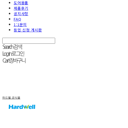
도어용품
제품후기
공지사항
FAQ
1:1문의
등업 신청 게시판
Search
검색
Log In
로그인
Cart
장바구니
하드웰 공식몰