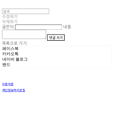
수정하기
삭제하기
글쓴이
내용
댓글 쓰기
목록으로 가기
페이스북
카카오톡
네이버 블로그
밴드
이용약관
개인정보처리방침
사업자정보확인
상호: (주)삼덕기업 | 대표: 최우석 | 개인정보관리책임자: 김동빈 | 전화: 1599-8799 | 이메일:
hardwell2@naver.com