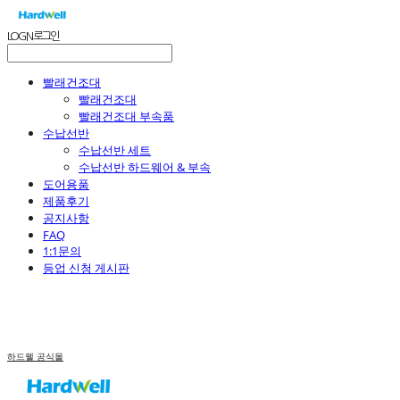
LOG IN
로그인
빨래건조대
빨래건조대
빨래건조대 부속품
수납선반
수납선반 세트
수납선반 하드웨어 & 부속
도어용품
제품후기
공지사항
FAQ
1:1문의
등업 신청 게시판
하드웰 공식몰