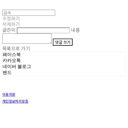
수정하기
삭제하기
글쓴이
내용
댓글 쓰기
목록으로 가기
페이스북
카카오톡
네이버 블로그
밴드
이용약관
개인정보처리방침
사업자정보확인
상호: (주)삼덕기업 | 대표: 최우석 | 개인정보관리책임자: 김동빈 | 전화: 1599-8799 | 이메일:
hardwell2@naver.com