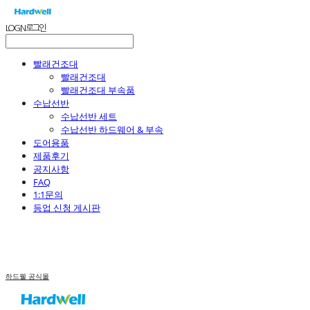
LOG IN
로그인
빨래건조대
빨래건조대
빨래건조대 부속품
수납선반
수납선반 세트
수납선반 하드웨어 & 부속
도어용품
제품후기
공지사항
FAQ
1:1문의
등업 신청 게시판
하드웰 공식몰