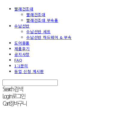
빨래건조대
빨래건조대
빨래건조대 부속품
수납선반
수납선반 세트
수납선반 하드웨어 & 부속
도어용품
제품후기
공지사항
FAQ
1:1문의
등업 신청 게시판
Search
검색
Log In
로그인
Cart
장바구니