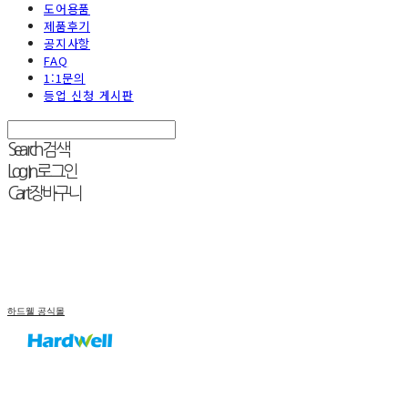
도어용품
제품후기
공지사항
FAQ
1:1문의
등업 신청 게시판
Search
검색
Log In
로그인
Cart
장바구니
하드웰 공식몰