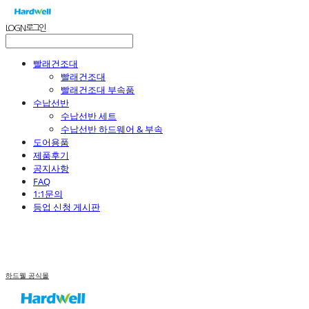
LOG IN
로그인
빨래건조대
빨래건조대
빨래건조대 부속품
수납선반
수납선반 세트
수납선반 하드웨어 & 부속
도어용품
제품후기
공지사항
FAQ
1:1문의
등업 신청 게시판
하드웰 공식몰