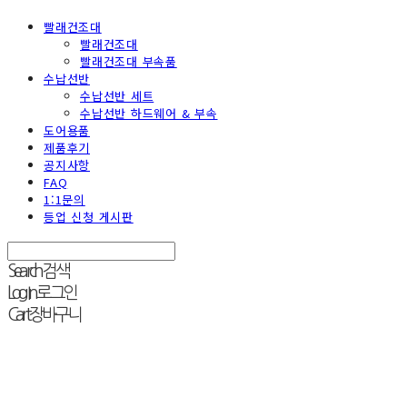
빨래건조대
빨래건조대
빨래건조대 부속품
수납선반
수납선반 세트
수납선반 하드웨어 & 부속
도어용품
제품후기
공지사항
FAQ
1:1문의
등업 신청 게시판
Search
검색
Log In
로그인
Cart
장바구니