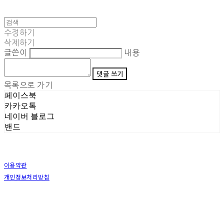
수정하기
삭제하기
글쓴이
내용
댓글 쓰기
목록으로 가기
페이스북
카카오톡
네이버 블로그
밴드
이용약관
개인정보처리방침
사업자정보확인
상호: (주)삼덕기업 | 대표: 최우석 | 개인정보관리책임자: 김동빈 | 전화: 1599-8799 | 이메일:
hardwell2@naver.com