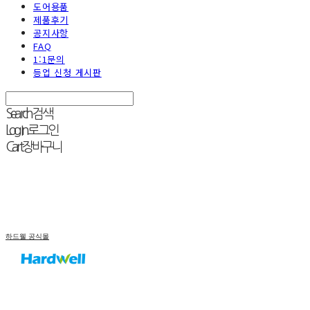
도어용품
제품후기
공지사항
FAQ
1:1문의
등업 신청 게시판
Search
검색
Log In
로그인
Cart
장바구니
하드웰 공식몰