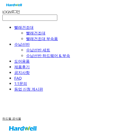
LOG IN
로그인
빨래건조대
빨래건조대
빨래건조대 부속품
수납선반
수납선반 세트
수납선반 하드웨어 & 부속
도어용품
제품후기
공지사항
FAQ
1:1문의
등업 신청 게시판
하드웰 공식몰