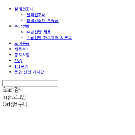
빨래건조대
빨래건조대
빨래건조대 부속품
수납선반
수납선반 세트
수납선반 하드웨어 & 부속
도어용품
제품후기
공지사항
FAQ
1:1문의
등업 신청 게시판
Search
검색
Log In
로그인
Cart
장바구니