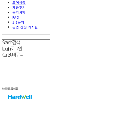
도어용품
제품후기
공지사항
FAQ
1:1문의
등업 신청 게시판
Search
검색
Log In
로그인
Cart
장바구니
하드웰 공식몰