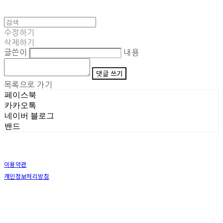
수정하기
삭제하기
글쓴이
내용
댓글 쓰기
목록으로 가기
페이스북
카카오톡
네이버 블로그
밴드
이용약관
개인정보처리방침
사업자정보확인
상호: (주)삼덕기업 | 대표: 최우석 | 개인정보관리책임자: 김동빈 | 전화: 1599-8799 | 이메일:
hardwell2@naver.com