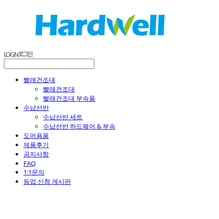
LOG IN
로그인
빨래건조대
빨래건조대
빨래건조대 부속품
수납선반
수납선반 세트
수납선반 하드웨어 & 부속
도어용품
제품후기
공지사항
FAQ
1:1문의
등업 신청 게시판