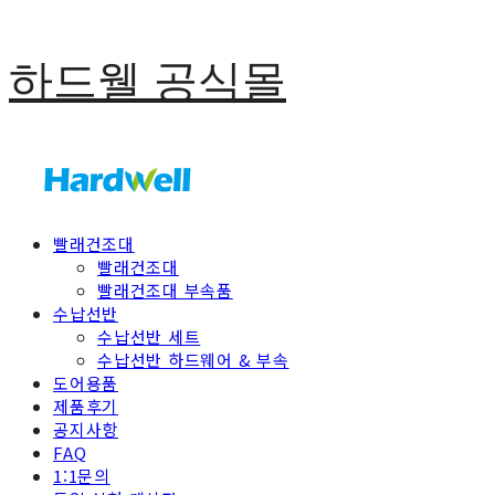
하드웰 공식몰
빨래건조대
빨래건조대
빨래건조대 부속품
수납선반
수납선반 세트
수납선반 하드웨어 & 부속
도어용품
제품후기
공지사항
FAQ
1:1문의