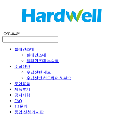
LOG IN
로그인
빨래건조대
빨래건조대
빨래건조대 부속품
수납선반
수납선반 세트
수납선반 하드웨어 & 부속
도어용품
제품후기
공지사항
FAQ
1:1문의
등업 신청 게시판