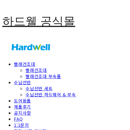
하드웰 공식몰
빨래건조대
빨래건조대
빨래건조대 부속품
수납선반
수납선반 세트
수납선반 하드웨어 & 부속
도어용품
제품후기
공지사항
FAQ
1:1문의