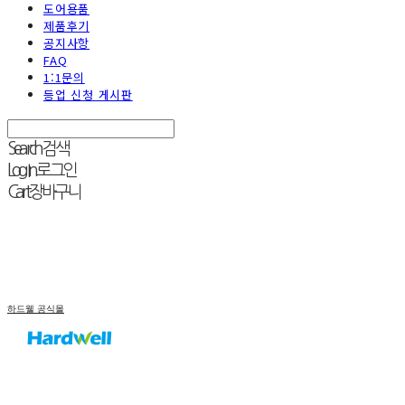
도어용품
제품후기
공지사항
FAQ
1:1문의
등업 신청 게시판
Search
검색
Log In
로그인
Cart
장바구니
하드웰 공식몰