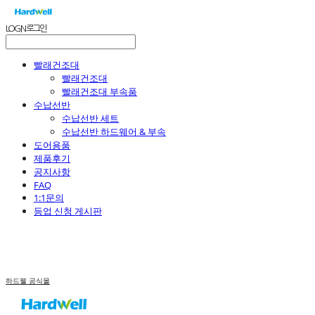
LOG IN
로그인
빨래건조대
빨래건조대
빨래건조대 부속품
수납선반
수납선반 세트
수납선반 하드웨어 & 부속
도어용품
제품후기
공지사항
FAQ
1:1문의
등업 신청 게시판
하드웰 공식몰