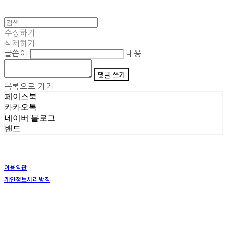
수정하기
삭제하기
글쓴이
내용
댓글 쓰기
목록으로 가기
페이스북
카카오톡
네이버 블로그
밴드
이용약관
개인정보처리방침
사업자정보확인
상호: (주)삼덕기업 | 대표: 최우석 | 개인정보관리책임자: 김동빈 | 전화: 1599-8799 | 이메일:
hardwell2@naver.com