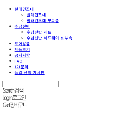
빨래건조대
빨래건조대
빨래건조대 부속품
수납선반
수납선반 세트
수납선반 하드웨어 & 부속
도어용품
제품후기
공지사항
FAQ
1:1문의
등업 신청 게시판
Search
검색
Log In
로그인
Cart
장바구니