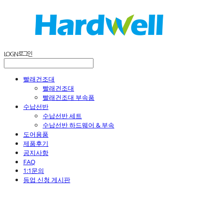
LOG IN
로그인
빨래건조대
빨래건조대
빨래건조대 부속품
수납선반
수납선반 세트
수납선반 하드웨어 & 부속
도어용품
제품후기
공지사항
FAQ
1:1문의
등업 신청 게시판