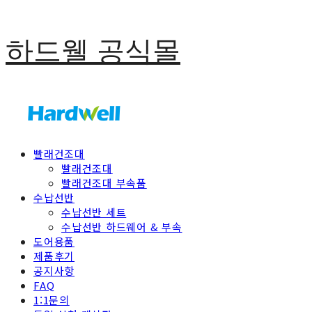
하드웰 공식몰
빨래건조대
빨래건조대
빨래건조대 부속품
수납선반
수납선반 세트
수납선반 하드웨어 & 부속
도어용품
제품후기
공지사항
FAQ
1:1문의