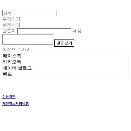
수정하기
삭제하기
글쓴이
내용
댓글 쓰기
목록으로 가기
페이스북
카카오톡
네이버 블로그
밴드
이용약관
개인정보처리방침
사업자정보확인
상호: (주)삼덕기업 | 대표: 최우석 | 개인정보관리책임자: 김동빈 | 전화: 1599-8799 | 이메일:
hardwell2@naver.com