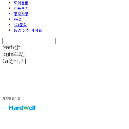
도어용품
제품후기
공지사항
FAQ
1:1문의
등업 신청 게시판
Search
검색
Log In
로그인
Cart
장바구니
하드웰 공식몰