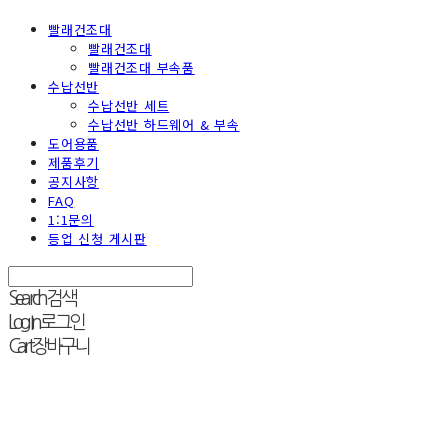
빨래건조대
빨래건조대
빨래건조대 부속품
수납선반
수납선반 세트
수납선반 하드웨어 & 부속
도어용품
제품후기
공지사항
FAQ
1:1문의
등업 신청 게시판
Search
검색
Log In
로그인
Cart
장바구니