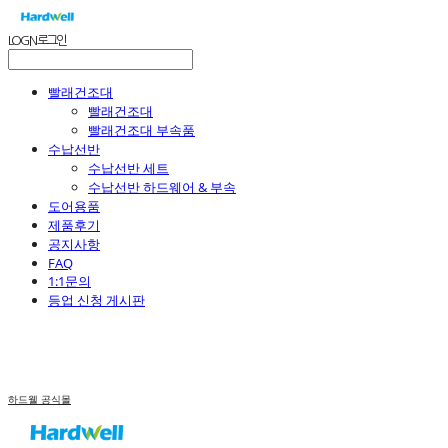
LOG IN
로그인
빨래건조대
빨래건조대
빨래건조대 부속품
수납선반
수납선반 세트
수납선반 하드웨어 & 부속
도어용품
제품후기
공지사항
FAQ
1:1문의
등업 신청 게시판
하드웰 공식몰