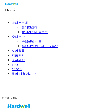
LOG IN
로그인
빨래건조대
빨래건조대
빨래건조대 부속품
수납선반
수납선반 세트
수납선반 하드웨어 & 부속
도어용품
제품후기
공지사항
FAQ
1:1문의
등업 신청 게시판
하드웰 공식몰