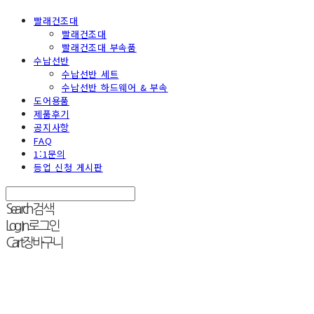
빨래건조대
빨래건조대
빨래건조대 부속품
수납선반
수납선반 세트
수납선반 하드웨어 & 부속
도어용품
제품후기
공지사항
FAQ
1:1문의
등업 신청 게시판
Search
검색
Log In
로그인
Cart
장바구니