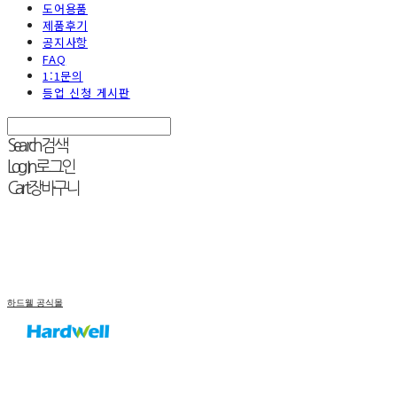
도어용품
제품후기
공지사항
FAQ
1:1문의
등업 신청 게시판
Search
검색
Log In
로그인
Cart
장바구니
하드웰 공식몰