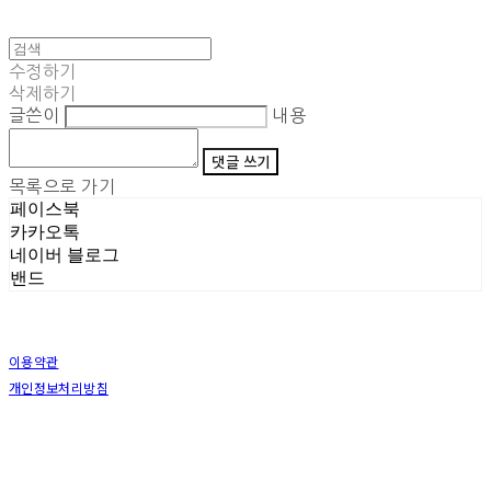
수정하기
삭제하기
글쓴이
내용
댓글 쓰기
목록으로 가기
페이스북
카카오톡
네이버 블로그
밴드
이용약관
개인정보처리방침
사업자정보확인
상호: (주)삼덕기업 | 대표: 최우석 | 개인정보관리책임자: 김동빈 | 전화: 1599-8799 | 이메일:
hardwell2@naver.com