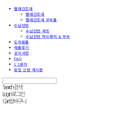
빨래건조대
빨래건조대
빨래건조대 부속품
수납선반
수납선반 세트
수납선반 하드웨어 & 부속
도어용품
제품후기
공지사항
FAQ
1:1문의
등업 신청 게시판
Search
검색
Log In
로그인
Cart
장바구니