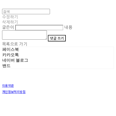
수정하기
삭제하기
글쓴이
내용
댓글 쓰기
목록으로 가기
페이스북
카카오톡
네이버 블로그
밴드
이용약관
개인정보처리방침
사업자정보확인
상호: (주)삼덕기업 | 대표: 최우석 | 개인정보관리책임자: 김동빈 | 전화: 1599-8799 | 이메일:
hardwell2@naver.com