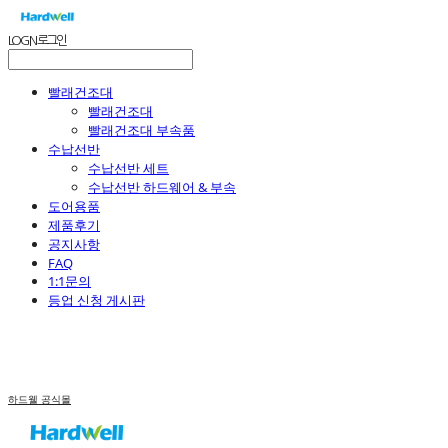
LOG IN
로그인
빨래건조대
빨래건조대
빨래건조대 부속품
수납선반
수납선반 세트
수납선반 하드웨어 & 부속
도어용품
제품후기
공지사항
FAQ
1:1문의
등업 신청 게시판
하드웰 공식몰