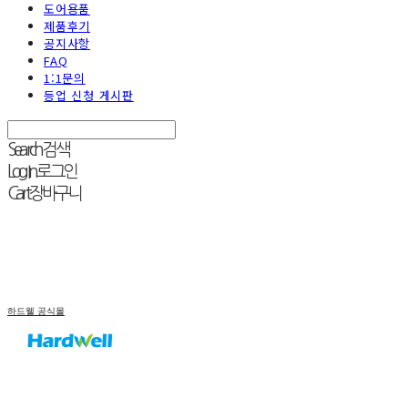
도어용품
제품후기
공지사항
FAQ
1:1문의
등업 신청 게시판
Search
검색
Log In
로그인
Cart
장바구니
하드웰 공식몰