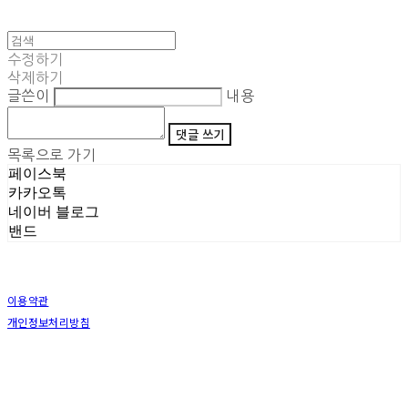
수정하기
삭제하기
글쓴이
내용
댓글 쓰기
목록으로 가기
페이스북
카카오톡
네이버 블로그
밴드
이용약관
개인정보처리방침
사업자정보확인
상호: (주)삼덕기업 | 대표: 최우석 | 개인정보관리책임자: 김동빈 | 전화: 1599-8799 | 이메일:
hardwell2@naver.com