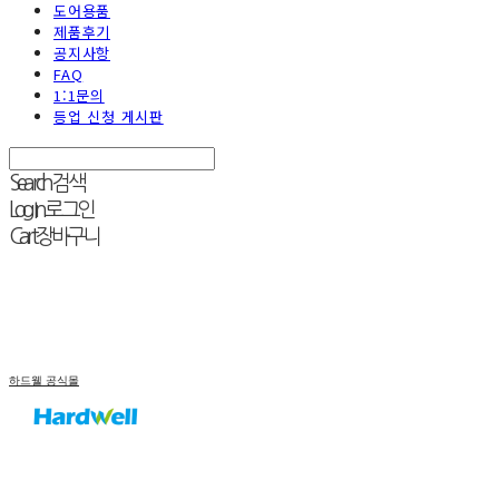
도어용품
제품후기
공지사항
FAQ
1:1문의
등업 신청 게시판
Search
검색
Log In
로그인
Cart
장바구니
하드웰 공식몰