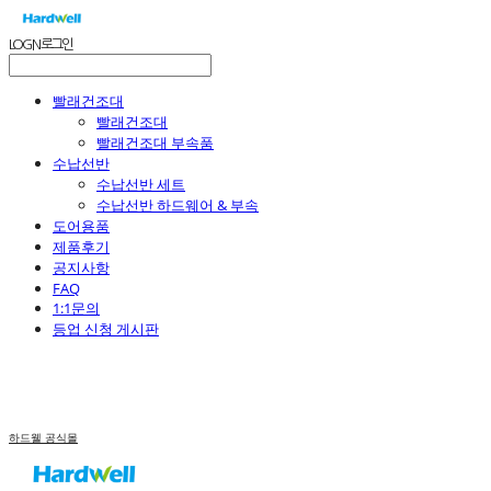
LOG IN
로그인
빨래건조대
빨래건조대
빨래건조대 부속품
수납선반
수납선반 세트
수납선반 하드웨어 & 부속
도어용품
제품후기
공지사항
FAQ
1:1문의
등업 신청 게시판
하드웰 공식몰