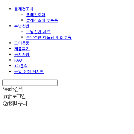
빨래건조대
빨래건조대
빨래건조대 부속품
수납선반
수납선반 세트
수납선반 하드웨어 & 부속
도어용품
제품후기
공지사항
FAQ
1:1문의
등업 신청 게시판
Search
검색
Log In
로그인
Cart
장바구니