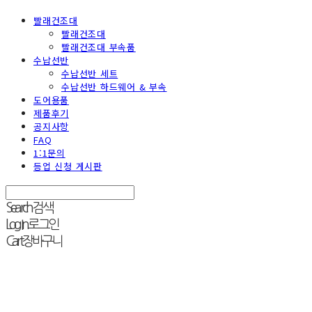
빨래건조대
빨래건조대
빨래건조대 부속품
수납선반
수납선반 세트
수납선반 하드웨어 & 부속
도어용품
제품후기
공지사항
FAQ
1:1문의
등업 신청 게시판
Search
검색
Log In
로그인
Cart
장바구니