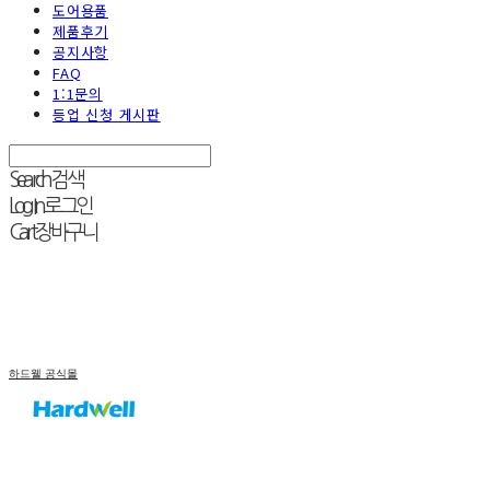
도어용품
제품후기
공지사항
FAQ
1:1문의
등업 신청 게시판
Search
검색
Log In
로그인
Cart
장바구니
하드웰 공식몰