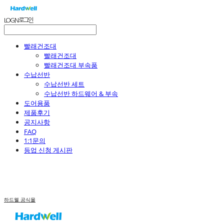
LOG IN
로그인
빨래건조대
빨래건조대
빨래건조대 부속품
수납선반
수납선반 세트
수납선반 하드웨어 & 부속
도어용품
제품후기
공지사항
FAQ
1:1문의
등업 신청 게시판
하드웰 공식몰