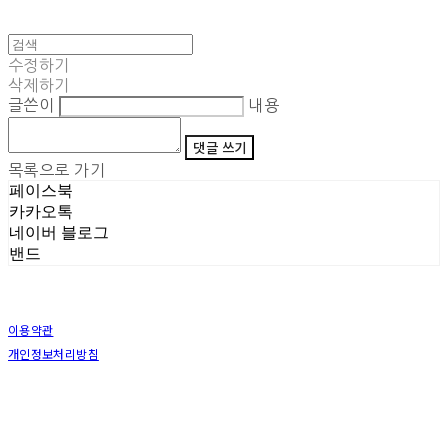
수정하기
삭제하기
글쓴이
내용
댓글 쓰기
목록으로 가기
페이스북
카카오톡
네이버 블로그
밴드
이용약관
개인정보처리방침
사업자정보확인
상호: (주)삼덕기업 | 대표: 최우석 | 개인정보관리책임자: 김동빈 | 전화: 1599-8799 | 이메일:
hardwell2@naver.com