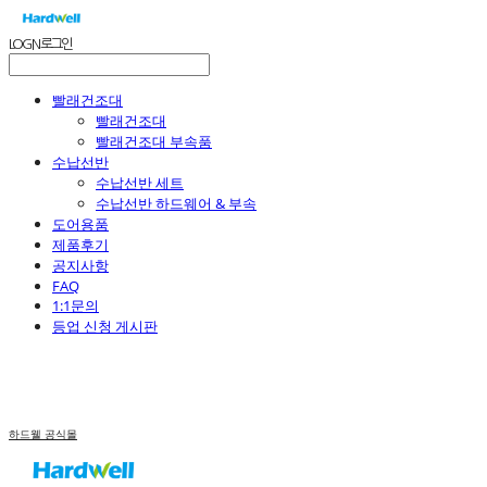
LOG IN
로그인
빨래건조대
빨래건조대
빨래건조대 부속품
수납선반
수납선반 세트
수납선반 하드웨어 & 부속
도어용품
제품후기
공지사항
FAQ
1:1문의
등업 신청 게시판
하드웰 공식몰