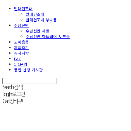
빨래건조대
빨래건조대
빨래건조대 부속품
수납선반
수납선반 세트
수납선반 하드웨어 & 부속
도어용품
제품후기
공지사항
FAQ
1:1문의
등업 신청 게시판
Search
검색
Log In
로그인
Cart
장바구니