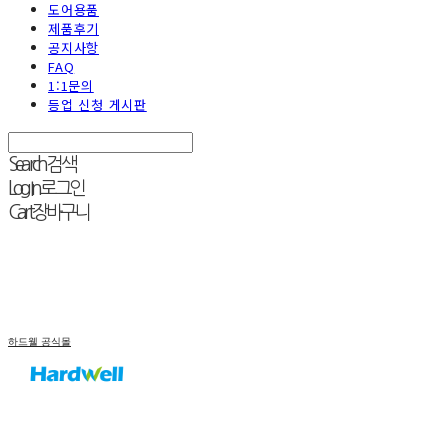
도어용품
제품후기
공지사항
FAQ
1:1문의
등업 신청 게시판
Search
검색
Log In
로그인
Cart
장바구니
하드웰 공식몰