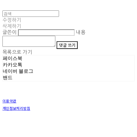
수정하기
삭제하기
글쓴이
내용
댓글 쓰기
목록으로 가기
페이스북
카카오톡
네이버 블로그
밴드
이용약관
개인정보처리방침
사업자정보확인
상호: (주)삼덕기업 | 대표: 최우석 | 개인정보관리책임자: 김동빈 | 전화: 1599-8799 | 이메일:
hardwell2@naver.com