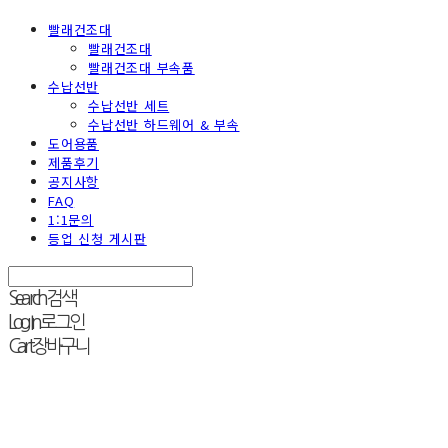
빨래건조대
빨래건조대
빨래건조대 부속품
수납선반
수납선반 세트
수납선반 하드웨어 & 부속
도어용품
제품후기
공지사항
FAQ
1:1문의
등업 신청 게시판
Search
검색
Log In
로그인
Cart
장바구니