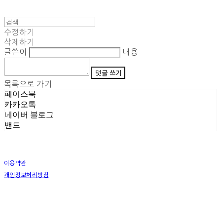
수정하기
삭제하기
글쓴이
내용
댓글 쓰기
목록으로 가기
페이스북
카카오톡
네이버 블로그
밴드
이용약관
개인정보처리방침
사업자정보확인
상호: (주)삼덕기업 | 대표: 최우석 | 개인정보관리책임자: 김동빈 | 전화: 1599-8799 | 이메일:
hardwell2@naver.com