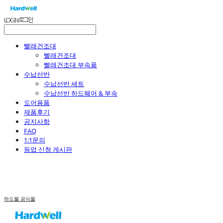
LOG IN
로그인
빨래건조대
빨래건조대
빨래건조대 부속품
수납선반
수납선반 세트
수납선반 하드웨어 & 부속
도어용품
제품후기
공지사항
FAQ
1:1문의
등업 신청 게시판
하드웰 공식몰