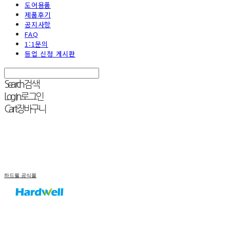
도어용품
제품후기
공지사항
FAQ
1:1문의
등업 신청 게시판
Search
검색
Log In
로그인
Cart
장바구니
하드웰 공식몰