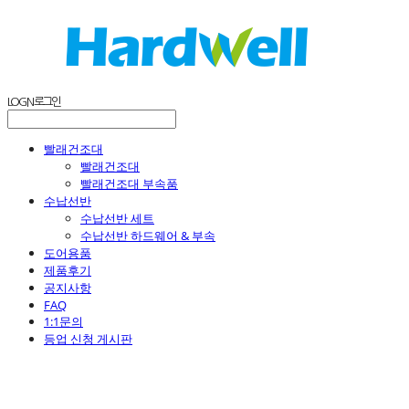
LOG IN
로그인
빨래건조대
빨래건조대
빨래건조대 부속품
수납선반
수납선반 세트
수납선반 하드웨어 & 부속
도어용품
제품후기
공지사항
FAQ
1:1문의
등업 신청 게시판