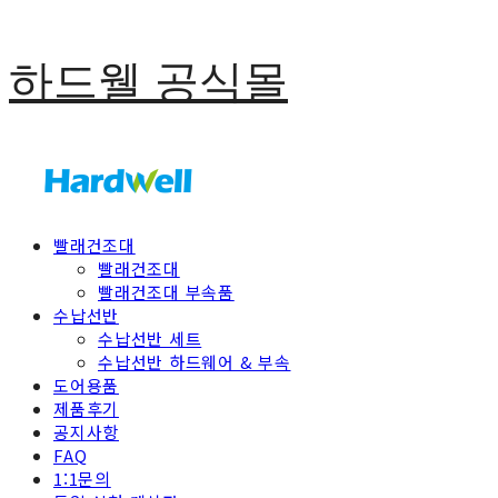
하드웰 공식몰
빨래건조대
빨래건조대
빨래건조대 부속품
수납선반
수납선반 세트
수납선반 하드웨어 & 부속
도어용품
제품후기
공지사항
FAQ
1:1문의