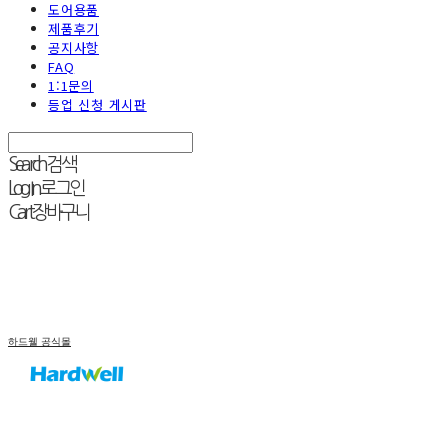
도어용품
제품후기
공지사항
FAQ
1:1문의
등업 신청 게시판
Search
검색
Log In
로그인
Cart
장바구니
하드웰 공식몰