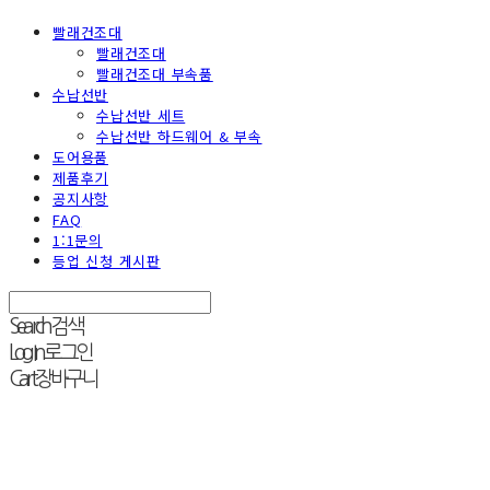
빨래건조대
빨래건조대
빨래건조대 부속품
수납선반
수납선반 세트
수납선반 하드웨어 & 부속
도어용품
제품후기
공지사항
FAQ
1:1문의
등업 신청 게시판
Search
검색
Log In
로그인
Cart
장바구니