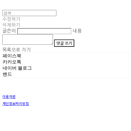
수정하기
삭제하기
글쓴이
내용
댓글 쓰기
목록으로 가기
페이스북
카카오톡
네이버 블로그
밴드
이용약관
개인정보처리방침
사업자정보확인
상호: (주)삼덕기업 | 대표: 최우석 | 개인정보관리책임자: 김동빈 | 전화: 1599-8799 | 이메일:
hardwell2@naver.com