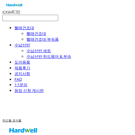
LOG IN
로그인
빨래건조대
빨래건조대
빨래건조대 부속품
수납선반
수납선반 세트
수납선반 하드웨어 & 부속
도어용품
제품후기
공지사항
FAQ
1:1문의
등업 신청 게시판
하드웰 공식몰