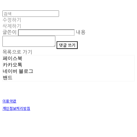
수정하기
삭제하기
글쓴이
내용
댓글 쓰기
목록으로 가기
페이스북
카카오톡
네이버 블로그
밴드
이용약관
개인정보처리방침
사업자정보확인
상호: (주)삼덕기업 | 대표: 최우석 | 개인정보관리책임자: 김동빈 | 전화: 1599-8799 | 이메일:
hardwell2@naver.com