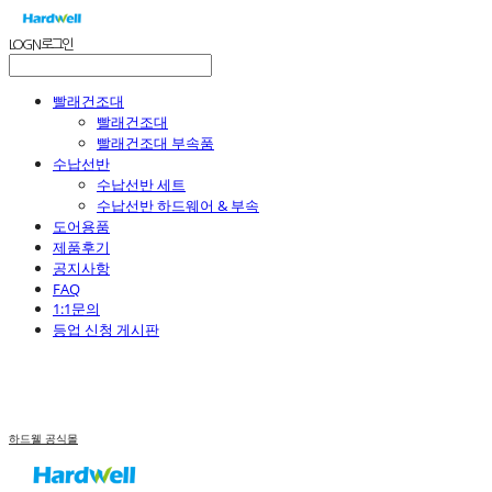
LOG IN
로그인
빨래건조대
빨래건조대
빨래건조대 부속품
수납선반
수납선반 세트
수납선반 하드웨어 & 부속
도어용품
제품후기
공지사항
FAQ
1:1문의
등업 신청 게시판
하드웰 공식몰