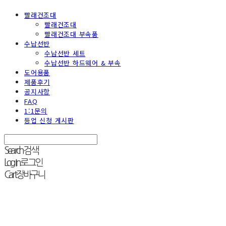
빨래건조대
빨래건조대
빨래건조대 부속품
수납선반
수납선반 세트
수납선반 하드웨어 & 부속
도어용품
제품후기
공지사항
FAQ
1:1문의
등업 신청 게시판
Search
검색
Log In
로그인
Cart
장바구니