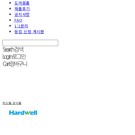
도어용품
제품후기
공지사항
FAQ
1:1문의
등업 신청 게시판
Search
검색
Log In
로그인
Cart
장바구니
하드웰 공식몰