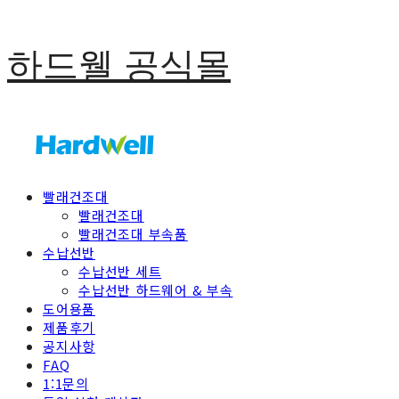
하드웰 공식몰
빨래건조대
빨래건조대
빨래건조대 부속품
수납선반
수납선반 세트
수납선반 하드웨어 & 부속
도어용품
제품후기
공지사항
FAQ
1:1문의