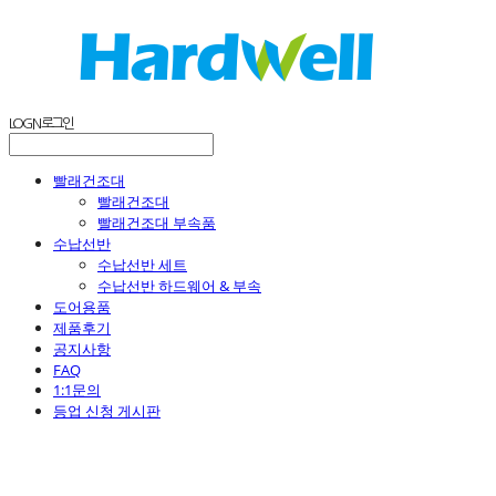
LOG IN
로그인
빨래건조대
빨래건조대
빨래건조대 부속품
수납선반
수납선반 세트
수납선반 하드웨어 & 부속
도어용품
제품후기
공지사항
FAQ
1:1문의
등업 신청 게시판