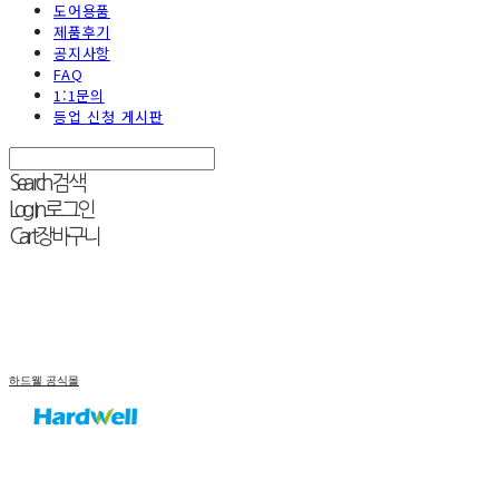
도어용품
제품후기
공지사항
FAQ
1:1문의
등업 신청 게시판
Search
검색
Log In
로그인
Cart
장바구니
하드웰 공식몰