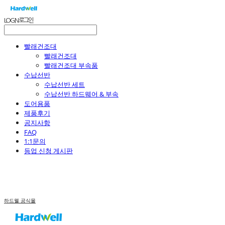
LOG IN
로그인
빨래건조대
빨래건조대
빨래건조대 부속품
수납선반
수납선반 세트
수납선반 하드웨어 & 부속
도어용품
제품후기
공지사항
FAQ
1:1문의
등업 신청 게시판
하드웰 공식몰