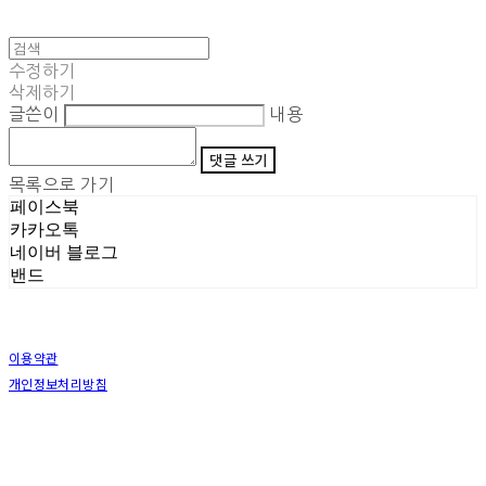
수정하기
삭제하기
글쓴이
내용
댓글 쓰기
목록으로 가기
페이스북
카카오톡
네이버 블로그
밴드
이용약관
개인정보처리방침
사업자정보확인
상호: (주)삼덕기업 | 대표: 최우석 | 개인정보관리책임자: 김동빈 | 전화: 1599-8799 | 이메일:
hardwell2@naver.com