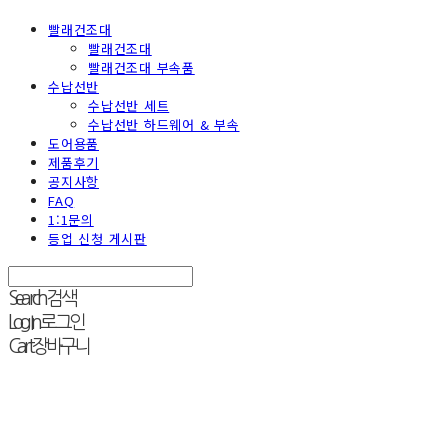
빨래건조대
빨래건조대
빨래건조대 부속품
수납선반
수납선반 세트
수납선반 하드웨어 & 부속
도어용품
제품후기
공지사항
FAQ
1:1문의
등업 신청 게시판
Search
검색
Log In
로그인
Cart
장바구니