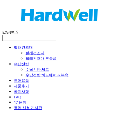
LOG IN
로그인
빨래건조대
빨래건조대
빨래건조대 부속품
수납선반
수납선반 세트
수납선반 하드웨어 & 부속
도어용품
제품후기
공지사항
FAQ
1:1문의
등업 신청 게시판