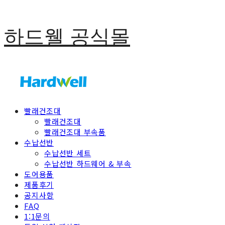
하드웰 공식몰
빨래건조대
빨래건조대
빨래건조대 부속품
수납선반
수납선반 세트
수납선반 하드웨어 & 부속
도어용품
제품후기
공지사항
FAQ
1:1문의