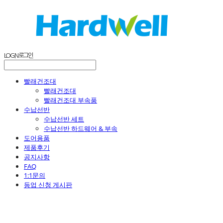
LOG IN
로그인
빨래건조대
빨래건조대
빨래건조대 부속품
수납선반
수납선반 세트
수납선반 하드웨어 & 부속
도어용품
제품후기
공지사항
FAQ
1:1문의
등업 신청 게시판