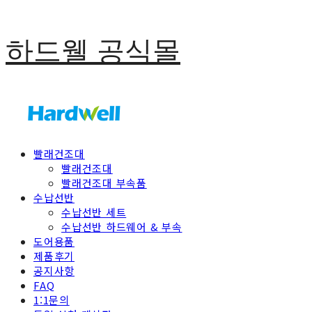
하드웰 공식몰
빨래건조대
빨래건조대
빨래건조대 부속품
수납선반
수납선반 세트
수납선반 하드웨어 & 부속
도어용품
제품후기
공지사항
FAQ
1:1문의