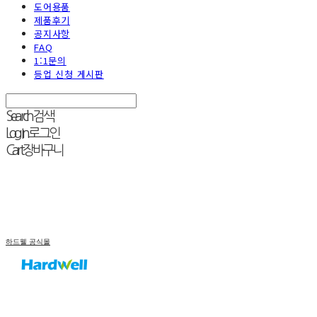
도어용품
제품후기
공지사항
FAQ
1:1문의
등업 신청 게시판
Search
검색
Log In
로그인
Cart
장바구니
하드웰 공식몰