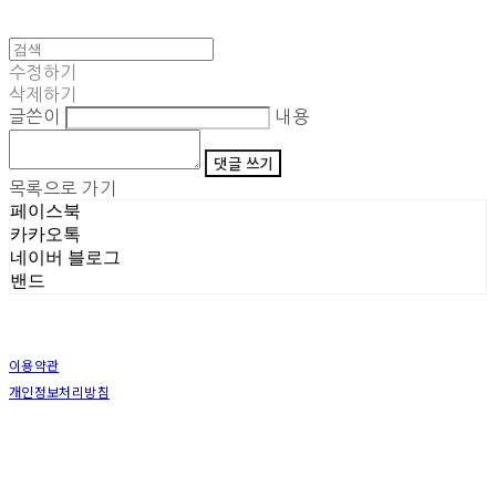
수정하기
삭제하기
글쓴이
내용
댓글 쓰기
목록으로 가기
페이스북
카카오톡
네이버 블로그
밴드
이용약관
개인정보처리방침
사업자정보확인
상호: (주)삼덕기업 | 대표: 최우석 | 개인정보관리책임자: 김동빈 | 전화: 1599-8799 | 이메일:
hardwell2@naver.com