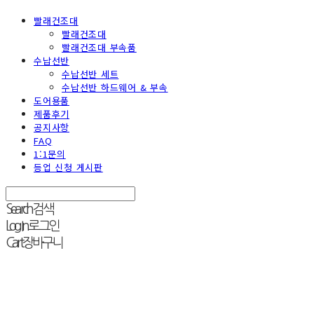
빨래건조대
빨래건조대
빨래건조대 부속품
수납선반
수납선반 세트
수납선반 하드웨어 & 부속
도어용품
제품후기
공지사항
FAQ
1:1문의
등업 신청 게시판
Search
검색
Log In
로그인
Cart
장바구니