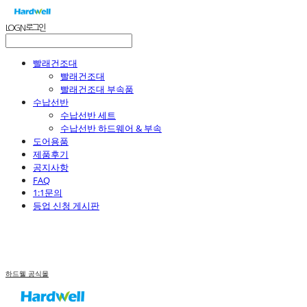
LOG IN
로그인
빨래건조대
빨래건조대
빨래건조대 부속품
수납선반
수납선반 세트
수납선반 하드웨어 & 부속
도어용품
제품후기
공지사항
FAQ
1:1문의
등업 신청 게시판
하드웰 공식몰