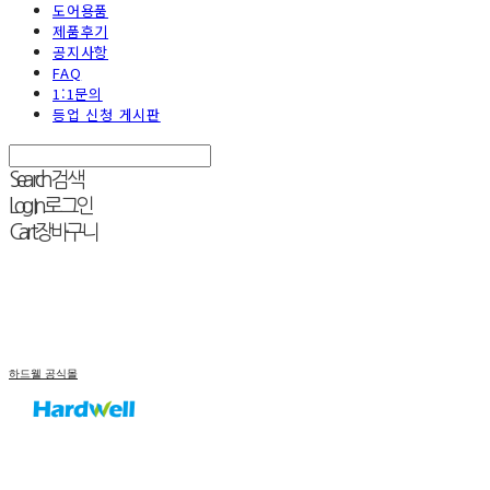
도어용품
제품후기
공지사항
FAQ
1:1문의
등업 신청 게시판
Search
검색
Log In
로그인
Cart
장바구니
하드웰 공식몰