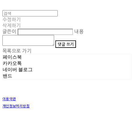
수정하기
삭제하기
글쓴이
내용
댓글 쓰기
목록으로 가기
페이스북
카카오톡
네이버 블로그
밴드
이용약관
개인정보처리방침
사업자정보확인
상호: (주)삼덕기업 | 대표: 최우석 | 개인정보관리책임자: 김동빈 | 전화: 1599-8799 | 이메일:
hardwell2@naver.com