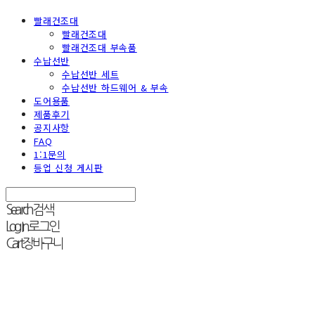
빨래건조대
빨래건조대
빨래건조대 부속품
수납선반
수납선반 세트
수납선반 하드웨어 & 부속
도어용품
제품후기
공지사항
FAQ
1:1문의
등업 신청 게시판
Search
검색
Log In
로그인
Cart
장바구니