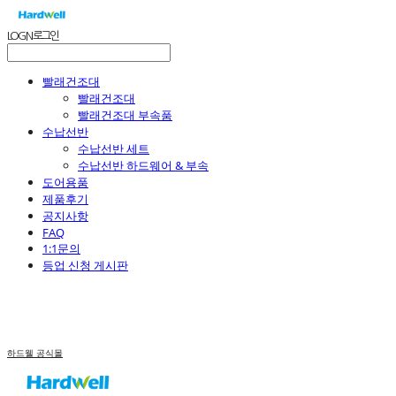
LOG IN
로그인
빨래건조대
빨래건조대
빨래건조대 부속품
수납선반
수납선반 세트
수납선반 하드웨어 & 부속
도어용품
제품후기
공지사항
FAQ
1:1문의
등업 신청 게시판
하드웰 공식몰