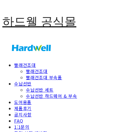
하드웰 공식몰
빨래건조대
빨래건조대
빨래건조대 부속품
수납선반
수납선반 세트
수납선반 하드웨어 & 부속
도어용품
제품후기
공지사항
FAQ
1:1문의