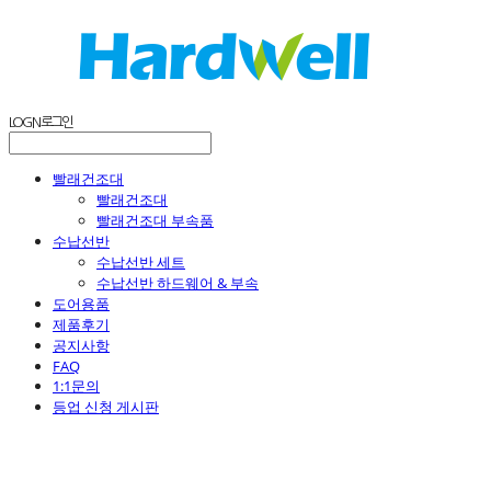
LOG IN
로그인
빨래건조대
빨래건조대
빨래건조대 부속품
수납선반
수납선반 세트
수납선반 하드웨어 & 부속
도어용품
제품후기
공지사항
FAQ
1:1문의
등업 신청 게시판