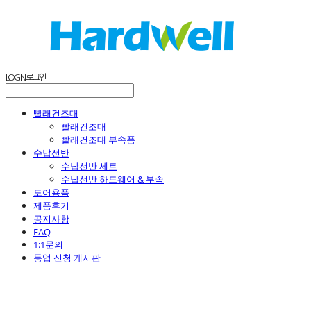
LOG IN
로그인
빨래건조대
빨래건조대
빨래건조대 부속품
수납선반
수납선반 세트
수납선반 하드웨어 & 부속
도어용품
제품후기
공지사항
FAQ
1:1문의
등업 신청 게시판