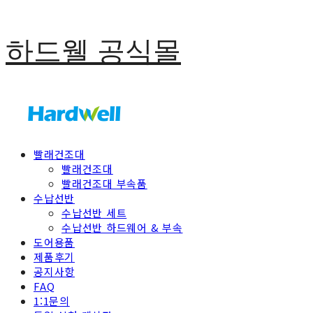
하드웰 공식몰
빨래건조대
빨래건조대
빨래건조대 부속품
수납선반
수납선반 세트
수납선반 하드웨어 & 부속
도어용품
제품후기
공지사항
FAQ
1:1문의