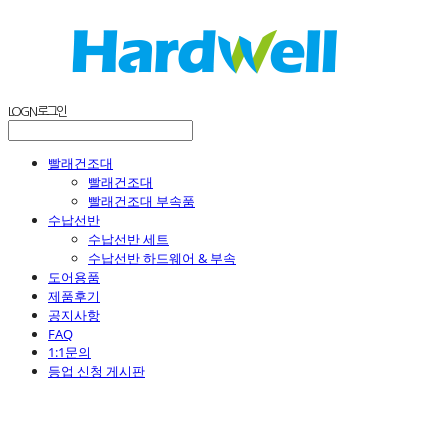
LOG IN
로그인
빨래건조대
빨래건조대
빨래건조대 부속품
수납선반
수납선반 세트
수납선반 하드웨어 & 부속
도어용품
제품후기
공지사항
FAQ
1:1문의
등업 신청 게시판