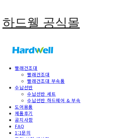
하드웰 공식몰
빨래건조대
빨래건조대
빨래건조대 부속품
수납선반
수납선반 세트
수납선반 하드웨어 & 부속
도어용품
제품후기
공지사항
FAQ
1:1문의