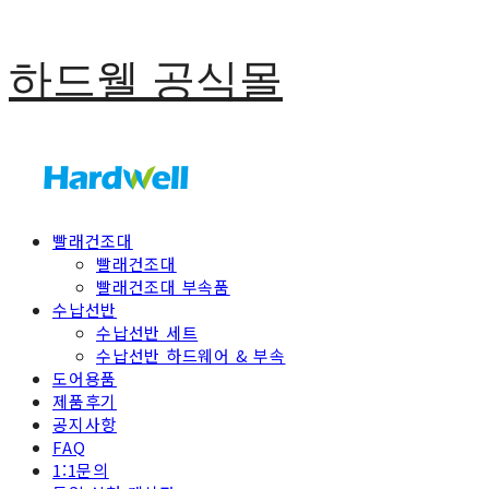
하드웰 공식몰
빨래건조대
빨래건조대
빨래건조대 부속품
수납선반
수납선반 세트
수납선반 하드웨어 & 부속
도어용품
제품후기
공지사항
FAQ
1:1문의