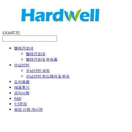
LOG IN
로그인
빨래건조대
빨래건조대
빨래건조대 부속품
수납선반
수납선반 세트
수납선반 하드웨어 & 부속
도어용품
제품후기
공지사항
FAQ
1:1문의
등업 신청 게시판