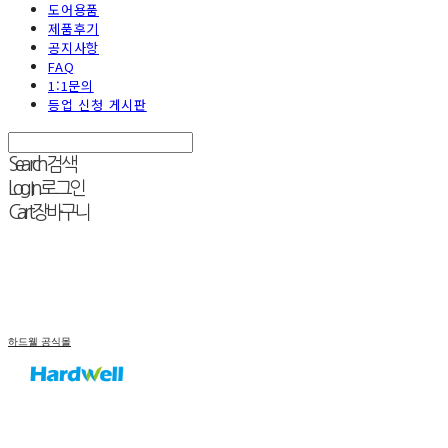
도어용품
제품후기
공지사항
FAQ
1:1문의
등업 신청 게시판
Search
검색
Log In
로그인
Cart
장바구니
하드웰 공식몰