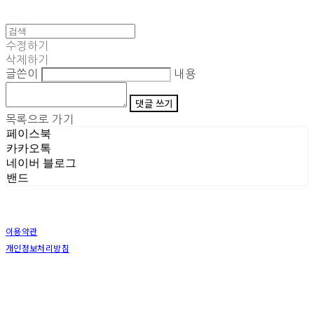
수정하기
삭제하기
글쓴이
내용
댓글 쓰기
목록으로 가기
페이스북
카카오톡
네이버 블로그
밴드
이용약관
개인정보처리방침
사업자정보확인
상호: (주)삼덕기업 | 대표: 최우석 | 개인정보관리책임자: 김동빈 | 전화: 1599-8799 | 이메일:
hardwell2@naver.com