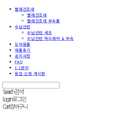
빨래건조대
빨래건조대
빨래건조대 부속품
수납선반
수납선반 세트
수납선반 하드웨어 & 부속
도어용품
제품후기
공지사항
FAQ
1:1문의
등업 신청 게시판
Search
검색
Log In
로그인
Cart
장바구니