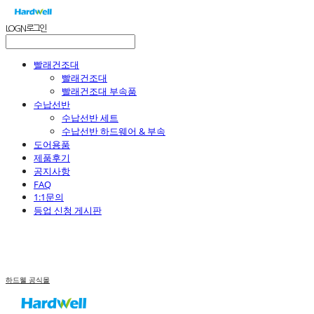
LOG IN
로그인
빨래건조대
빨래건조대
빨래건조대 부속품
수납선반
수납선반 세트
수납선반 하드웨어 & 부속
도어용품
제품후기
공지사항
FAQ
1:1문의
등업 신청 게시판
하드웰 공식몰