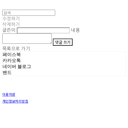
수정하기
삭제하기
글쓴이
내용
댓글 쓰기
목록으로 가기
페이스북
카카오톡
네이버 블로그
밴드
이용약관
개인정보처리방침
사업자정보확인
상호: (주)삼덕기업 | 대표: 최우석 | 개인정보관리책임자: 김동빈 | 전화: 1599-8799 | 이메일:
hardwell2@naver.com