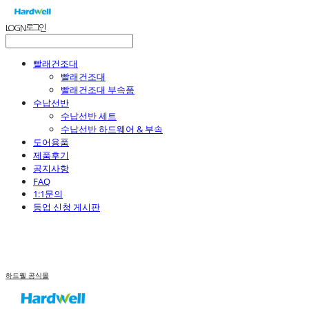
LOG IN
로그인
빨래건조대
빨래건조대
빨래건조대 부속품
수납선반
수납선반 세트
수납선반 하드웨어 & 부속
도어용품
제품후기
공지사항
FAQ
1:1문의
등업 신청 게시판
하드웰 공식몰