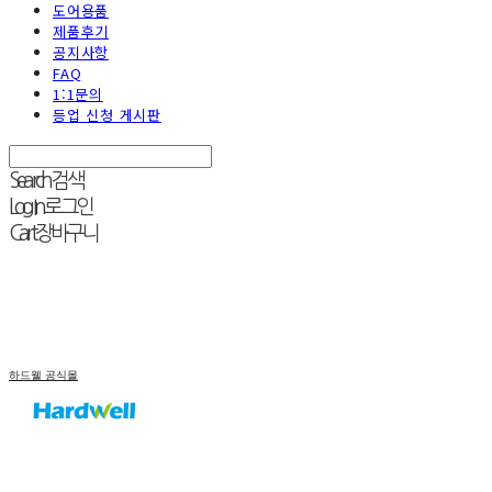
도어용품
제품후기
공지사항
FAQ
1:1문의
등업 신청 게시판
Search
검색
Log In
로그인
Cart
장바구니
하드웰 공식몰