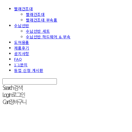
빨래건조대
빨래건조대
빨래건조대 부속품
수납선반
수납선반 세트
수납선반 하드웨어 & 부속
도어용품
제품후기
공지사항
FAQ
1:1문의
등업 신청 게시판
Search
검색
Log In
로그인
Cart
장바구니