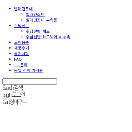
빨래건조대
빨래건조대
빨래건조대 부속품
수납선반
수납선반 세트
수납선반 하드웨어 & 부속
도어용품
제품후기
공지사항
FAQ
1:1문의
등업 신청 게시판
Search
검색
Log In
로그인
Cart
장바구니