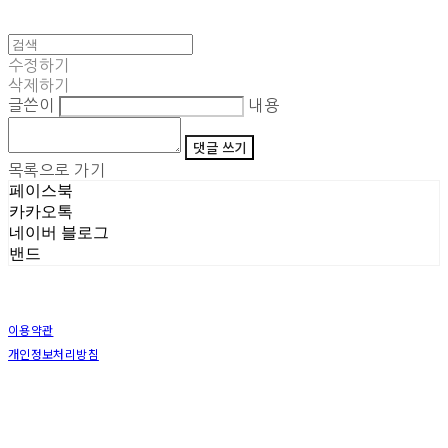
수정하기
삭제하기
글쓴이
내용
댓글 쓰기
목록으로 가기
페이스북
카카오톡
네이버 블로그
밴드
이용약관
개인정보처리방침
사업자정보확인
상호: (주)삼덕기업 | 대표: 최우석 | 개인정보관리책임자: 김동빈 | 전화: 1599-8799 | 이메일:
hardwell2@naver.com