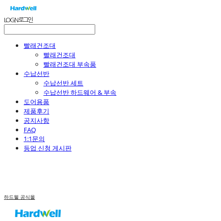
LOG IN
로그인
빨래건조대
빨래건조대
빨래건조대 부속품
수납선반
수납선반 세트
수납선반 하드웨어 & 부속
도어용품
제품후기
공지사항
FAQ
1:1문의
등업 신청 게시판
하드웰 공식몰