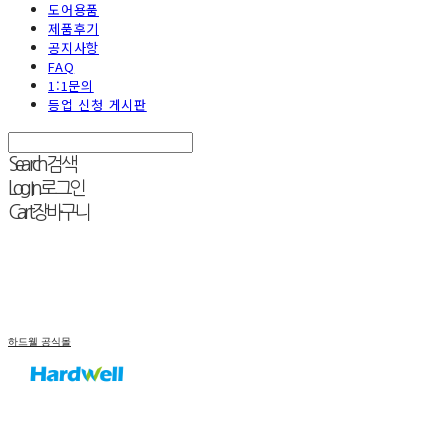
도어용품
제품후기
공지사항
FAQ
1:1문의
등업 신청 게시판
Search
검색
Log In
로그인
Cart
장바구니
하드웰 공식몰