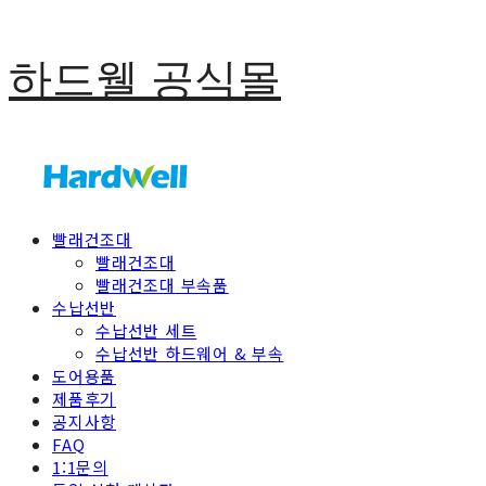
하드웰 공식몰
빨래건조대
빨래건조대
빨래건조대 부속품
수납선반
수납선반 세트
수납선반 하드웨어 & 부속
도어용품
제품후기
공지사항
FAQ
1:1문의