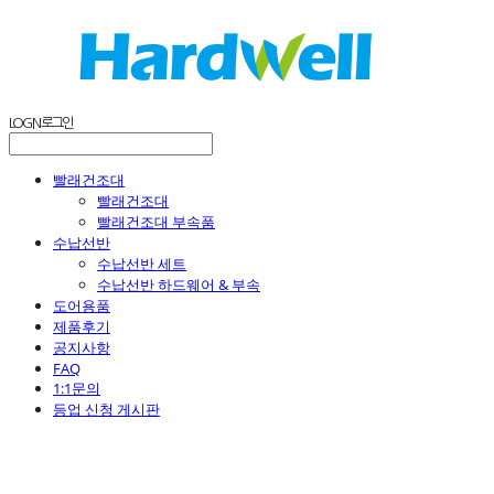
LOG IN
로그인
빨래건조대
빨래건조대
빨래건조대 부속품
수납선반
수납선반 세트
수납선반 하드웨어 & 부속
도어용품
제품후기
공지사항
FAQ
1:1문의
등업 신청 게시판