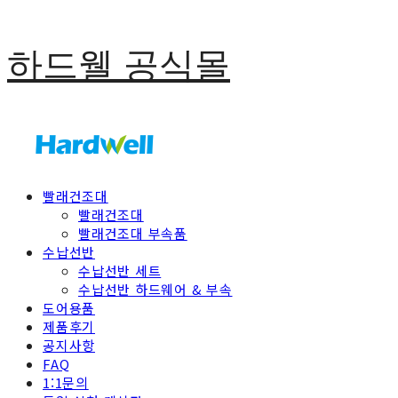
하드웰 공식몰
빨래건조대
빨래건조대
빨래건조대 부속품
수납선반
수납선반 세트
수납선반 하드웨어 & 부속
도어용품
제품후기
공지사항
FAQ
1:1문의