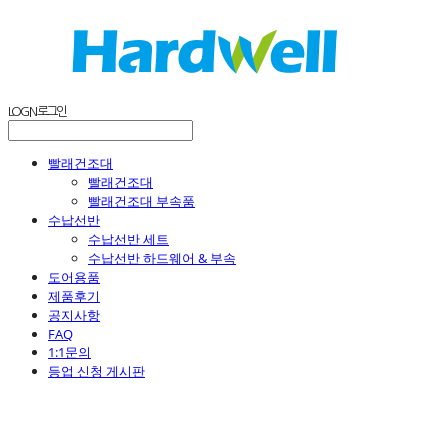
LOG IN
로그인
빨래건조대
빨래건조대
빨래건조대 부속품
수납선반
수납선반 세트
수납선반 하드웨어 & 부속
도어용품
제품후기
공지사항
FAQ
1:1문의
등업 신청 게시판