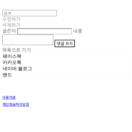
수정하기
삭제하기
글쓴이
내용
댓글 쓰기
목록으로 가기
페이스북
카카오톡
네이버 블로그
밴드
이용약관
개인정보처리방침
사업자정보확인
상호: (주)삼덕기업 | 대표: 최우석 | 개인정보관리책임자: 김동빈 | 전화: 1599-8799 | 이메일:
hardwell2@naver.com