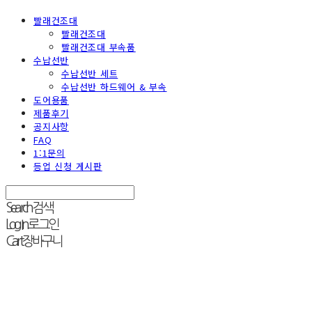
빨래건조대
빨래건조대
빨래건조대 부속품
수납선반
수납선반 세트
수납선반 하드웨어 & 부속
도어용품
제품후기
공지사항
FAQ
1:1문의
등업 신청 게시판
Search
검색
Log In
로그인
Cart
장바구니