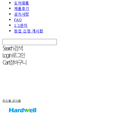
도어용품
제품후기
공지사항
FAQ
1:1문의
등업 신청 게시판
Search
검색
Log In
로그인
Cart
장바구니
하드웰 공식몰