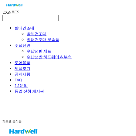
LOG IN
로그인
빨래건조대
빨래건조대
빨래건조대 부속품
수납선반
수납선반 세트
수납선반 하드웨어 & 부속
도어용품
제품후기
공지사항
FAQ
1:1문의
등업 신청 게시판
하드웰 공식몰